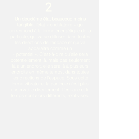
2
Un deuxième état beaucoup moins
tangible,
l’état « ondulatoire »
qui
correspond à la forme énergétique de la
particule, qui va se diffuser dans toutes
les directions de l’espace et qui va
apparaître comme un
« potentiel ». C’est-à-dire qu’elle sera
potentiellement là, mais
pas seulement
là à un endroit, elle sera là à plusieurs
endroits en même temps
, dans
toutes
les directions de l’espace.
Sous cette
forme vibratoire, la particule n’est plus
observable directement.
L’espace et le
temps sont alors différents, relativisés.