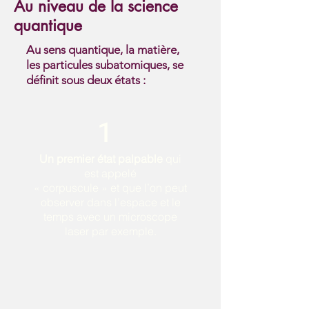
Au niveau de la science
quantique
Au sens quantique, la matière,
les particules subatomiques, se
définit sous deux états :
1
Un premier état palpable
qui
est appelé
« corpuscule » et que l’on peut
observer dans l’espace et le
temps avec un microscope
laser par exemple.