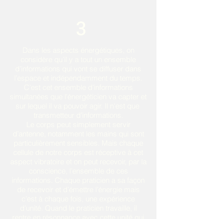
3
Dans les aspects énergétiques, on
considère qu’il y a tout un ensemble
d’informations qui vont se diffuser dans
l’espace et indépendamment du temps.
C’est cet ensemble d’informations
simultanées que l'énergéticien va capter et
sur lequel il va pouvoir agir. Il n'est que
transmetteur d’informations.
Le
corps peut simplement servir
d’antenne, notamment
les mains
qui sont
particulièrement sensibles. Mais
chaque
cellule de notre corps est réceptive
à cet
aspect vibratoire et on peut recevoir, par la
conscience, l’ensemble de ces
informations. Chaque praticien a sa façon
de recevoir et d’émettre l’énergie mais
c’est à chaque fois, une expérience
d’unité. Quand le praticien travaille, il
rentre en résonnance avec cette unité qui