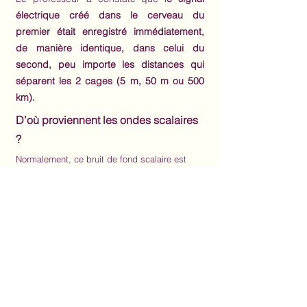
électrique créé dans le cerveau du
premier était enregistré immédiatement,
de manière identique, dans celui du
second, peu importe les distances qui
séparent les 2 cages (5 m, 50 m ou 500
km).
D’où proviennent les ondes scalaires
?
Normalement, ce bruit de fond scalaire est
d’origine naturelle et
le Soleil en est la plus
grande source
. Suite à la désintégration des
neutrons qui le composent, il émet des
neutrinos
. La spécificité de ces particules c’est
qu’
elles se déplacent sous forme d’ondes
scalaires.
En général, environ
66 milliards de neutrinos